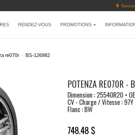
Succurs
RES
RENDEZ-VOUS
PROMOTIONS
INFORMATIO
za re070r
BS-126982
POTENZA RE070R - 
Dimension : 25540R20 • O
CV - Charge / Vitesse : 97Y
Flanc : BW
748.48 $