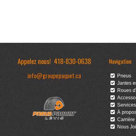
Appelez nous!
418-830-0638
Navigation
info@groupepaquet.ca
Pneus
Jantes en
Roues d'
Accessoi
Services
À propo
Carrière
Nous Joi