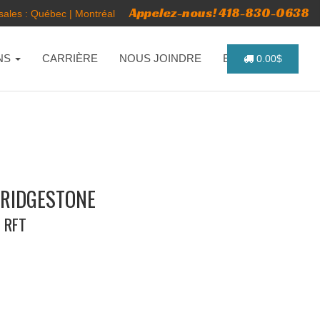
Appelez-nous! 418-830-0638
ales :
Québec
|
Montréal
NS
CARRIÈRE
NOUS JOINDRE
ENGLISH
0.00$
BRIDGESTONE
E RFT