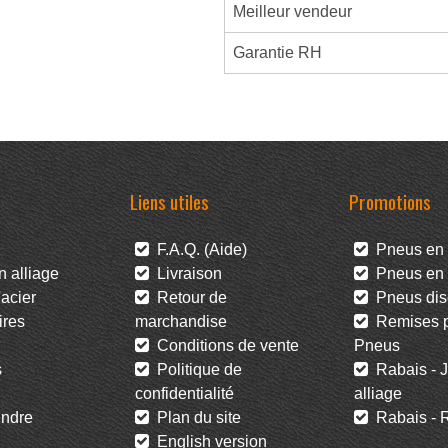
Meilleur vendeur
Garantie RH
Liens utiles
Promotions
F.A.Q. (Aide)
Pneus en 
 alliage
Livraison
Pneus en l
acier
Retour de
Pneus dis
res
marchandise
Remises po
Conditions de vente
Pneus
s
Politique de
Rabais - J
confidentialité
alliage
ndre
Plan du site
Rabais - R
English version