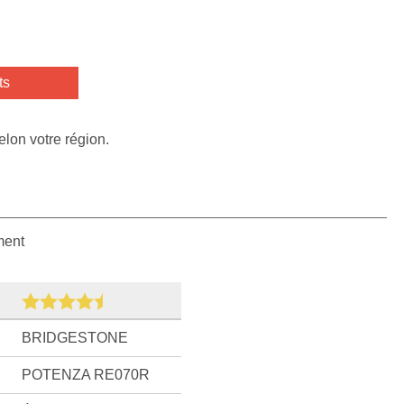
ts
elon votre région.
ment
BRIDGESTONE
POTENZA RE070R