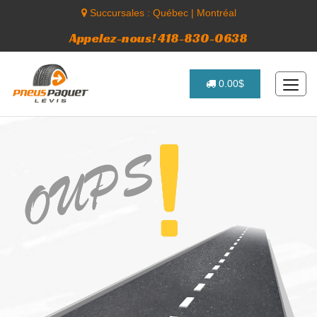
Succursales :
Québec
|
Montréal
Appelez-nous! 418-830-0638
0.00$