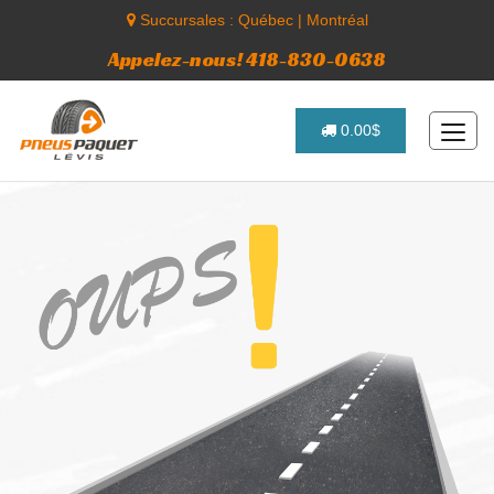
Succursales :
Québec
|
Montréal
Appelez-nous! 418-830-0638
0.00$