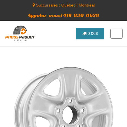
Succursales :
Québec
|
Montréal
Appelez-nous! 418-830-0638
0.00$