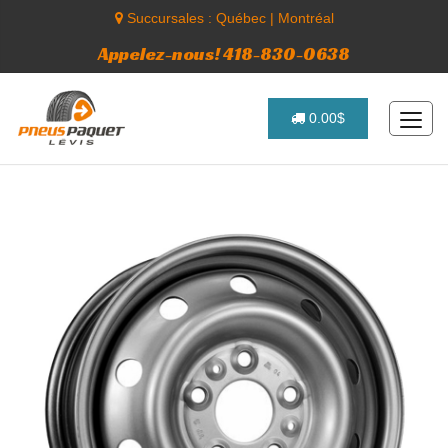
Succursales :
Québec
|
Montréal
Appelez-nous! 418-830-0638
0.00$