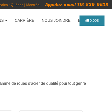
Appelez-nous! 418-830-0638
ales :
Québec
|
Montréal
NS
CARRIÈRE
NOUS JOINDRE
ENGLISH
0.00$
gamme de roues d'acier de qualité pour tout genre