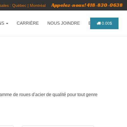
Appelez-nous! 418-830-0638
ales :
Québec
|
Montréal
NS
CARRIÈRE
NOUS JOINDRE
ENGLISH
0.00$
gamme de roues d'acier de qualité pour tout genre