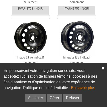
seulement
seulement
PWU43753 - NOIR
PWU43757 - NOIR
image à titre indicatif
image à titre indicatif
seulement
seulement
PWU43759 - NOIR
PWU43765 - NOIR
En poursuivant votre navigation sur ce site, vous
acceptez l'utilisation de fichiers témoins (cookies) à des
fins d’analyse et d'optimisation de votre expérience de
navigation. Politique de confidentialité :
En savoir plus
Accepter
Gérer
Refuser