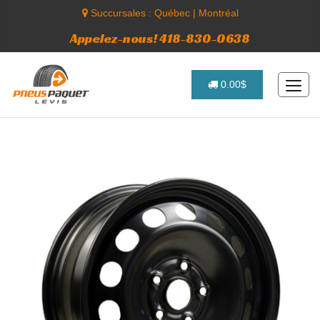
Succursales :
Québec
|
Montréal
Appelez-nous! 418-830-0638
0.00$