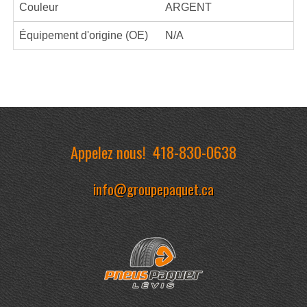
Couleur
ARGENT
Équipement d'origine (OE)
N/A
Appelez nous!
418-830-0638
info@groupepaquet.ca