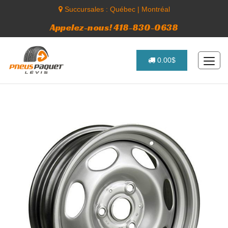
Succursales :
Québec
|
Montréal
Appelez-nous! 418-830-0638
0.00$