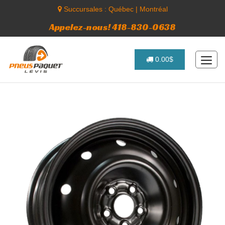
Succursales :
Québec
|
Montréal
Appelez-nous! 418-830-0638
0.00$