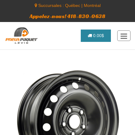
Succursales :
Québec
|
Montréal
Appelez-nous! 418-830-0638
0.00$