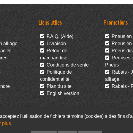
Liens utiles
Promotions
F.A.Q. (Aide)
Pneus en 
 alliage
Livraison
Pneus en l
acier
Retour de
Pneus dis
res
marchandise
Remises po
Conditions de vente
Pneus
s
Politique de
Rabais - J
confidentialité
alliage
ndre
Plan du site
Rabais - R
English version
acceptez l'utilisation de fichiers témoins (cookies) à des fins d
r plus
Facebook
Infolettre