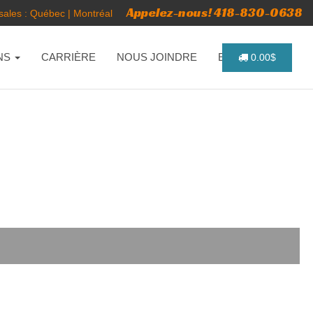
Appelez-nous! 418-830-0638
ales :
Québec
|
Montréal
NS
CARRIÈRE
NOUS JOINDRE
ENGLISH
0.00$