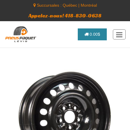
Succursales :
Québec
|
Montréal
Appelez-nous! 418-830-0638
0.00$