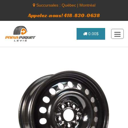
Succursales :
Québec
|
Montréal
Appelez-nous! 418-830-0638
0.00$