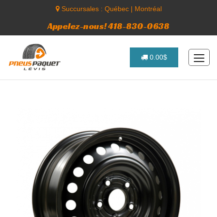
Succursales :
Québec
|
Montréal
Appelez-nous! 418-830-0638
0.00$