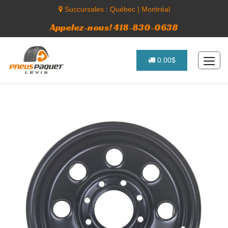
Succursales :
Québec
|
Montréal
Appelez-nous! 418-830-0638
0.00$