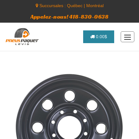
Succursales :
Québec
|
Montréal
Appelez-nous! 418-830-0638
0.00$