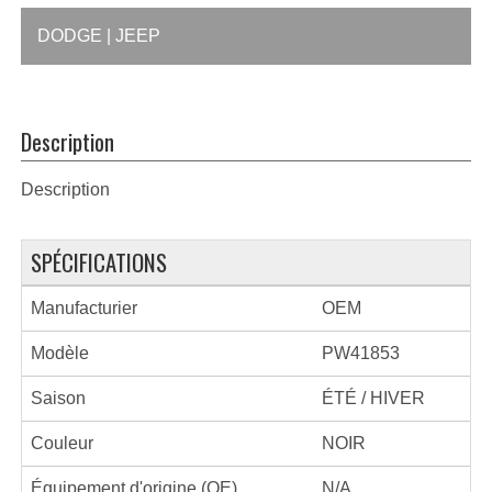
DODGE | JEEP
Description
Description
SPÉCIFICATIONS
Manufacturier
OEM
Modèle
PW41853
Saison
ÉTÉ / HIVER
Couleur
NOIR
Équipement d'origine (OE)
N/A