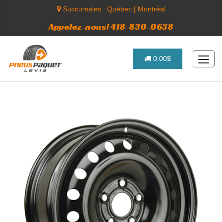
Succursales :
Québec
|
Montréal
Appelez-nous! 418-830-0638
0.00$