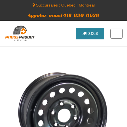
Succursales :
Québec
|
Montréal
Appelez-nous! 418-830-0638
0.00$