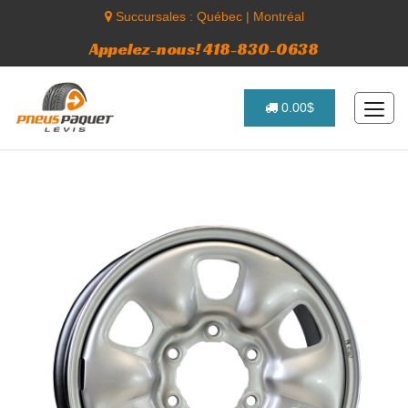
Succursales :
Québec
|
Montréal
Appelez-nous! 418-830-0638
0.00$