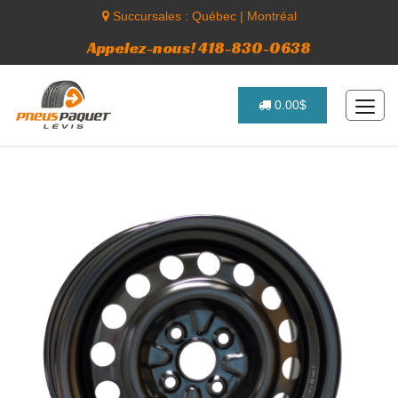
Succursales :
Québec
|
Montréal
Appelez-nous! 418-830-0638
0.00$