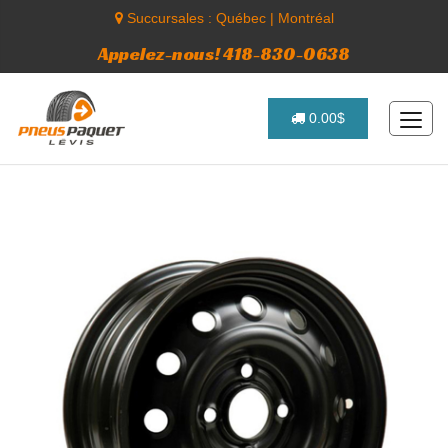
Succursales :
Québec
|
Montréal
Appelez-nous! 418-830-0638
0.00$