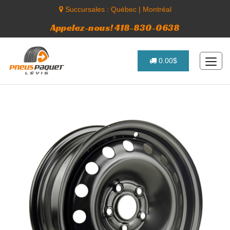
Succursales :
Québec
|
Montréal
Appelez-nous! 418-830-0638
0.00$