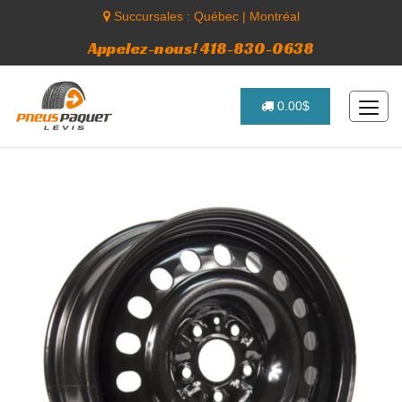
Succursales :
Québec
|
Montréal
Appelez-nous! 418-830-0638
0.00$