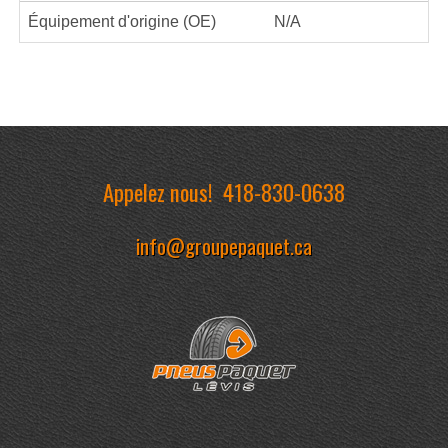
Équipement d'origine (OE)
N/A
Appelez nous!
418-830-0638
info@groupepaquet.ca