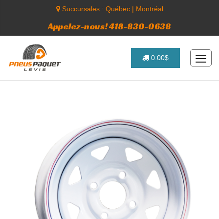
Succursales :
Québec
|
Montréal
Appelez-nous! 418-830-0638
0.00$