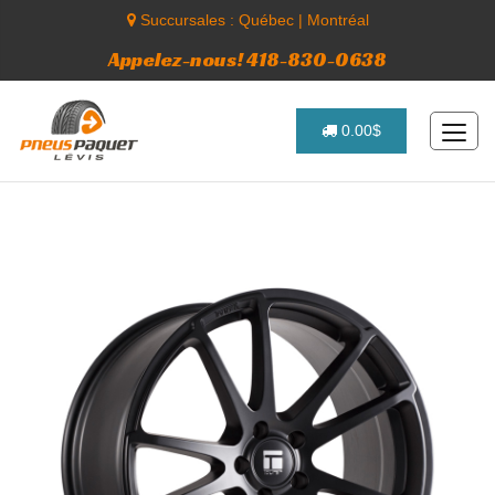
Succursales :
Québec
|
Montréal
Appelez-nous! 418-830-0638
0.00$