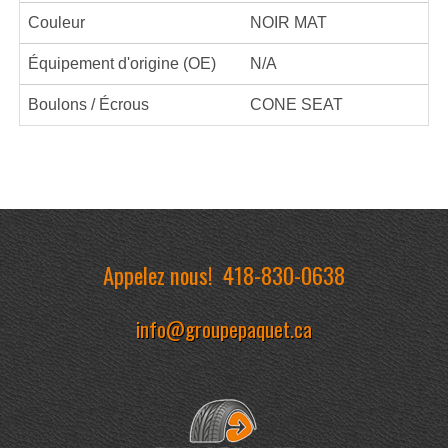
Couleur
NOIR MAT
Équipement d'origine (OE)
N/A
Boulons / Écrous
CONE SEAT
Appelez nous!
418-830-0638
info@groupepaquet.ca