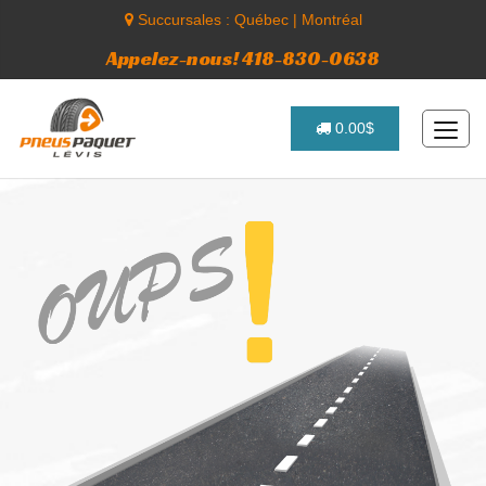
Succursales :
Québec
|
Montréal
Appelez-nous! 418-830-0638
0.00$