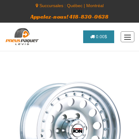
Succursales :
Québec
|
Montréal
Appelez-nous! 418-830-0638
0.00$