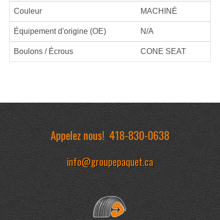
Couleur
MACHINÉ
Équipement d'origine (OE)
N/A
Boulons / Écrous
CONE SEAT
Appelez nous!
418-830-0638
info@groupepaquet.ca