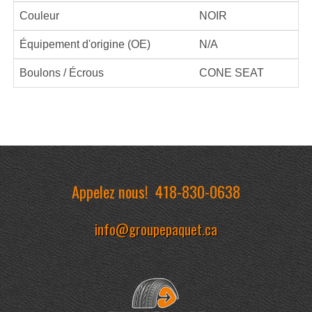
Couleur
NOIR
Équipement d'origine (OE)
N/A
Boulons / Écrous
CONE SEAT
Appelez nous!
418-830-0638
info@groupepaquet.ca