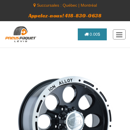
Succursales :
Québec
|
Montréal
Appelez-nous! 418-830-0638
0.00$