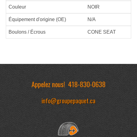
Couleur
NOIR
Équipement d'origine (OE)
N/A
Boulons / Écrous
CONE SEAT
Appelez nous!
418-830-0638
info@groupepaquet.ca