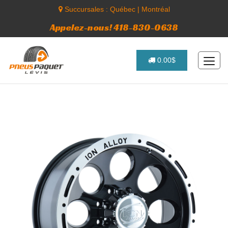
Succursales :
Québec
|
Montréal
Appelez-nous! 418-830-0638
0.00$