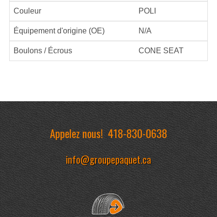
Couleur
POLI
Équipement d'origine (OE)
N/A
Boulons / Écrous
CONE SEAT
Appelez nous!
418-830-0638
info@groupepaquet.ca