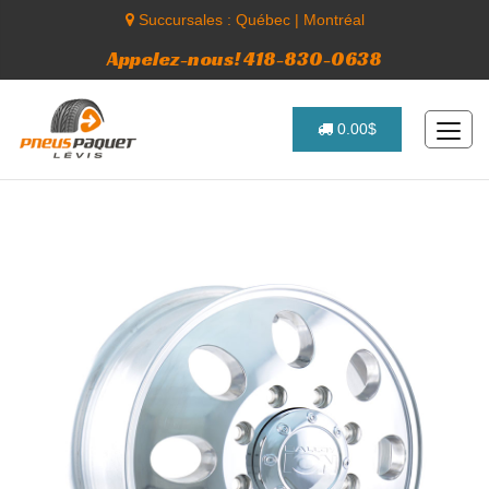
Succursales :
Québec
|
Montréal
Appelez-nous! 418-830-0638
0.00$