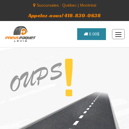
Succursales :
Québec
|
Montréal
Appelez-nous! 418-830-0638
0.00$