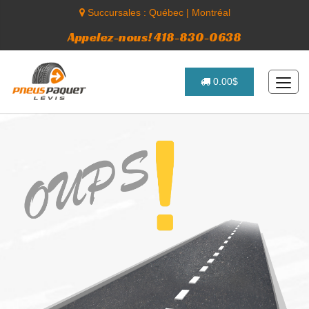
Succursales :
Québec
|
Montréal
Appelez-nous! 418-830-0638
0.00$