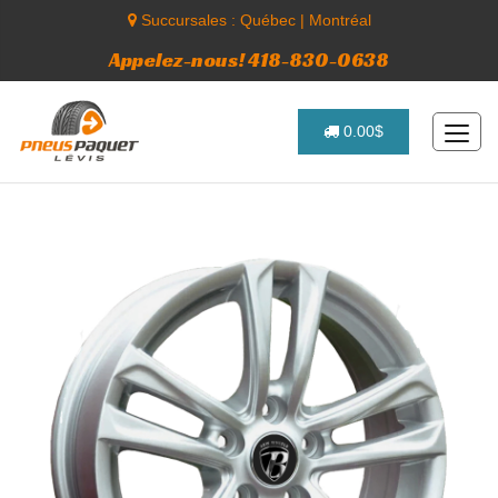
Succursales :
Québec
|
Montréal
Appelez-nous! 418-830-0638
0.00$