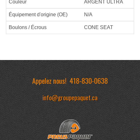
Couleur
ARGENT ULTRA
Équipement d'origine (OE)
N/A
Boulons / Écrous
CONE SEAT
Appelez nous!
418-830-0638
info@groupepaquet.ca