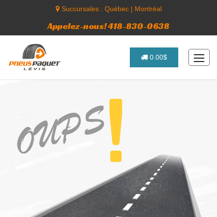
Succursales :
Québec
|
Montréal
Appelez-nous! 418-830-0638
0.00$