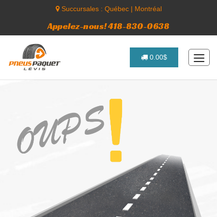
Succursales :
Québec
|
Montréal
Appelez-nous! 418-830-0638
0.00$