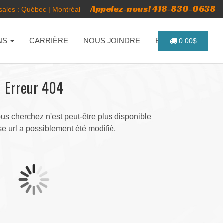
Appelez-nous! 418-830-0638
ales :
Québec
|
Montréal
NS
CARRIÈRE
NOUS JOINDRE
ENGLISH
0.00$
Erreur 404
s cherchez n'est peut-être plus disponible
e url a possiblement été modifié.