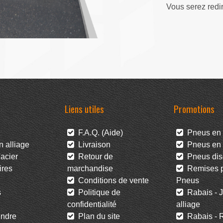
Vous serez redi
Liens utiles
Promotions
F.A.Q. (Aide)
Pneus en 
 alliage
Livraison
Pneus en l
acier
Retour de
Pneus dis
res
marchandise
Remises po
Conditions de vente
Pneus
s
Politique de
Rabais - J
confidentialité
alliage
ndre
Plan du site
Rabais - R