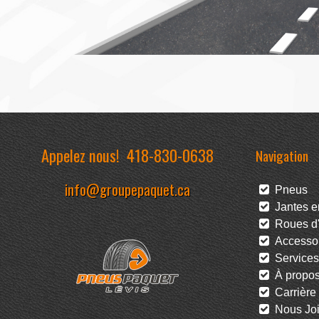
Appelez nous!
418-830-0638
Navigation
info@groupepaquet.ca
Pneus
Jantes en
Roues d'
Accessoi
Services
À propo
Carrière
Nous Joi