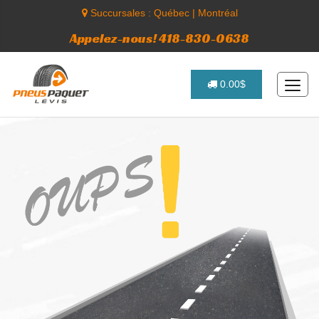
Succursales :
Québec
|
Montréal
Appelez-nous! 418-830-0638
0.00$