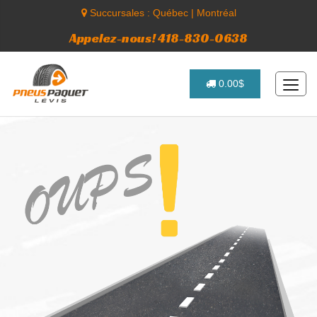
Succursales :
Québec
|
Montréal
Appelez-nous! 418-830-0638
0.00$