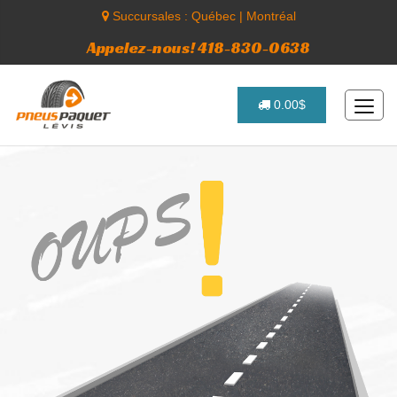
Succursales :
Québec
|
Montréal
Appelez-nous! 418-830-0638
0.00$