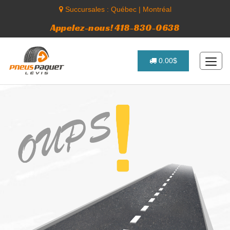
Succursales :
Québec
|
Montréal
Appelez-nous! 418-830-0638
0.00$