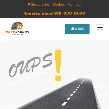
Succursales :
Québec
|
Montréal
Appelez-nous! 418-830-0638
0.00$