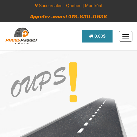
Succursales :
Québec
|
Montréal
Appelez-nous! 418-830-0638
0.00$