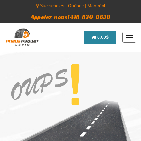
Succursales :
Québec
|
Montréal
Appelez-nous! 418-830-0638
0.00$