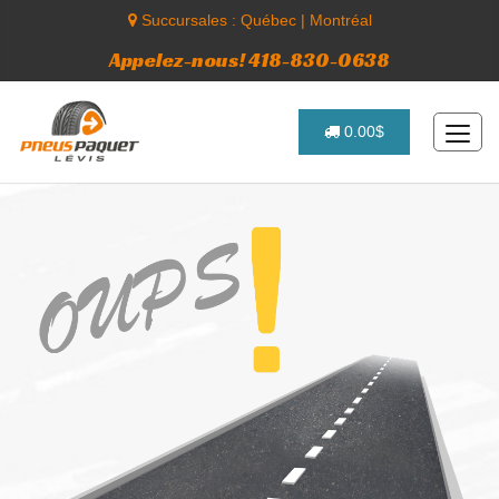
Succursales :
Québec
|
Montréal
Appelez-nous! 418-830-0638
0.00$