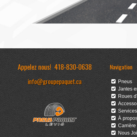
Appelez nous!
418-830-0638
Navigation
info@groupepaquet.ca
Pneus
Jantes en
Roues d'
Accessoi
Services
À propo
Carrière
Nous Joi