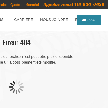
Appelez-nous! 418-830-0638
ales :
Québec
|
Montréal
NS
CARRIÈRE
NOUS JOINDRE
ENGLISH
0.00$
Erreur 404
s cherchez n'est peut-être plus disponible
e url a possiblement été modifié.