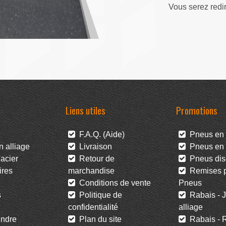
Vous serez redi
Liens utiles
Promotions
F.A.Q. (Aide)
Pneus en 
 alliage
Livraison
Pneus en l
acier
Retour de
Pneus dis
res
marchandise
Remises po
Conditions de vente
Pneus
s
Politique de
Rabais - J
confidentialité
alliage
ndre
Plan du site
Rabais - R