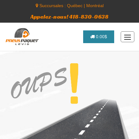
Succursales :
Québec
|
Montréal
Appelez-nous! 418-830-0638
0.00$