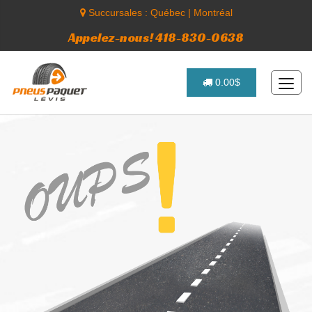
Succursales :
Québec
|
Montréal
Appelez-nous! 418-830-0638
0.00$