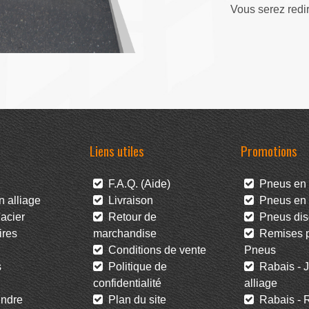
Vous serez redi
Liens utiles
Promotions
F.A.Q. (Aide)
Pneus en 
 alliage
Livraison
Pneus en l
acier
Retour de
Pneus dis
res
marchandise
Remises po
Conditions de vente
Pneus
s
Politique de
Rabais - J
confidentialité
alliage
ndre
Plan du site
Rabais - R