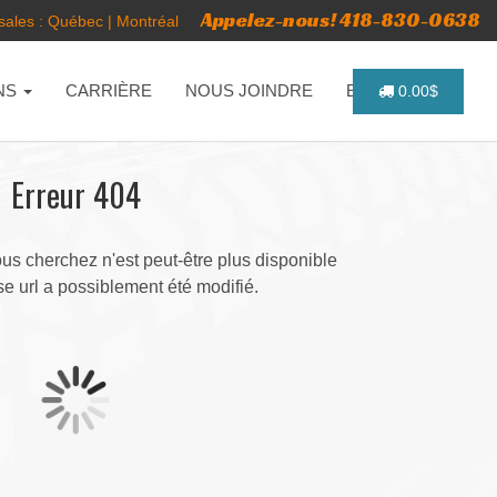
Appelez-nous! 418-830-0638
ales :
Québec
|
Montréal
NS
CARRIÈRE
NOUS JOINDRE
ENGLISH
0.00$
Erreur 404
s cherchez n'est peut-être plus disponible
e url a possiblement été modifié.