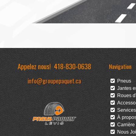
Appelez nous!
418-830-0638
Navigation
info@groupepaquet.ca
Pneus
Jantes en
Roues d'
Accessoi
Services
À propo
Carrière
Nous Joi